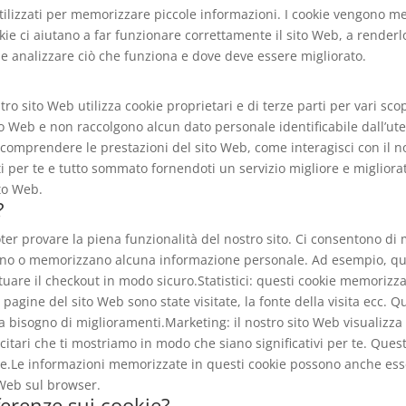
 utilizzati per memorizzare piccole informazioni. I cookie vengono me
ie ci aiutano a far funzionare correttamente il sito Web, a renderl
 e analizzare ciò che funziona e dove deve essere migliorato.
tro sito Web utilizza cookie proprietari e di terze parti per vari sc
 Web e non raccolgono alcun dato personale identificabile dall’utente
 comprendere le prestazioni del sito Web, come interagisci con il n
i per te e tutto sommato fornendoti un servizio migliore e migliora
ito Web.
?
oter provare la piena funzionalità del nostro sito. Ci consentono d
gono o memorizzano alcuna informazione personale. Ad esempio, que
ttuare il checkout in modo sicuro.Statistici: questi cookie memorizz
li pagine del sito Web sono state visitate, la fonte della visita ecc.
a bisogno di miglioramenti.Marketing: il nostro sito Web visualizza
citari che ti mostriamo in modo che siano significativi per te. Ques
ie.Le informazioni memorizzate in questi cookie possono anche esser
 Web sul browser.
ferenze sui cookie?