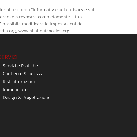
c sulla scheda “Informativa sulla privacy e sui
eferenze o revocare completamente il tuo
 È possibile modificare le impostazioni del
pedia.org, www.allaboutcookies.org.
SERVIZI
Servizi e Pratiche
Cantieri e Sicurezza
Ristrutturazioni
Immobiliare
Design & Progettazione