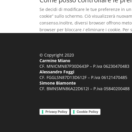
Se decidi di modificare le tue preferenze in u
cookie” sullo schermo. Ciò visualizzerà nuovam
consenso.Inoltre, diversi browser offrono metodi
browser per bloccare / eliminare i cookie. Per 
© Copyright 2020
Carmine Miano
CF. MNICMN87P30D643P – P.iva 06230470483
Alessandro Foggi
CF. FGGLSN87D13D612F – P.iva 06121470485
Simone Biamonte
CF. BMNSMN86A22D612I – P.iva 05840200488
Privacy Policy
Cookie Policy